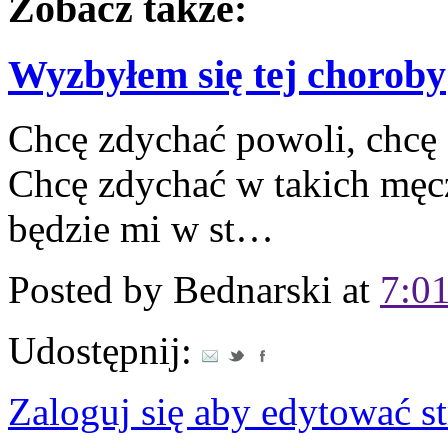
Zobacz także:
Wyzbyłem się tej choroby
Chcę zdychać powoli, chcę 
Chcę zdychać w takich męcz
będzie mi w st…
Posted by
Bednarski at
7:0
Udostępnij:
Zaloguj się aby edytować s