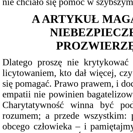
nie chciało się pomóc w szybszym
A ARTYKUŁ MAG
NIEBEZPIECZ
PROZWIERZ
Dlatego proszę nie krytykować 
licytowaniem, kto dał więcej, c
się pomagać. Prawo prawem, i doce
empatii nie powinien bagatelizow
Charytatywność winna być pod
rozumem; a przede wszystkim: 
obcego człowieka – i pamiętajmy